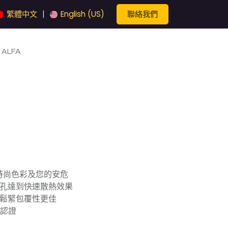
聯絡我們
繁體中文
English (US)
|
ALFA
顧時尚色彩及您的安危
孔達到快速散熱效果
鬆緊包覆性更佳
 認證