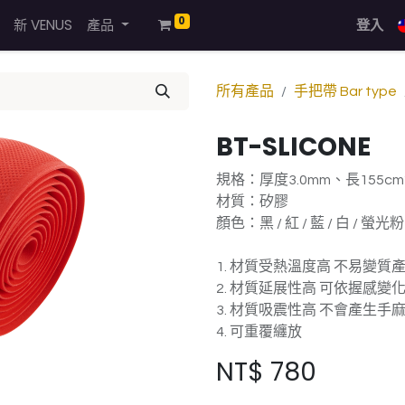
0
新 VENUS
產品
登入
所有產品
手把帶 Bar type
BT-SLICONE
規格：厚度3.0mm、長155cm*
材質：矽膠
顏色：黑 / 紅 / 藍 / 白 / 螢光粉
1. 材質受熱溫度高 不易變質
2. 材質延展性高 可依握感變
3. 材質吸震性高 不會產生手
4. 可重覆纏放
NT$
780