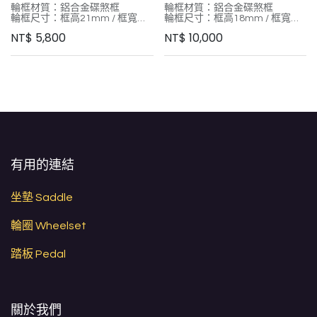
輪框材質：鋁合金碟煞框
輪框材質：鋁合金碟煞框
輪框尺寸：框高21mm / 框寬
輪框尺寸：框高18mm / 框寬
24mm
26mm
NT$
5,800
NT$
10,000
外胎尺寸：26吋登山車胎
外胎尺寸：27.5登山車胎
煞車系統：國際六孔碟煞
碟煞系統： 國際六孔
幅條： 不鏽鋼圓鋼絲 前24 後24
輻條： 不鏽鋼圓鋼絲 前28 / 後
花鼓： RUBAR CNC 鋁合金花鼓
28
花鼓軸心：QR快拆
花鼓：RUBAR CNC 鋁合金花鼓
棘輪系統：9/10
花鼓軸心 ：QR快拆
輪組重量：1770g
棘輪系統 – SHIMANO 9/10
輪組限重：95KG
輪組重量 – 1690g
輪組限重 – 95kg
有用的連結
坐墊 Saddle
輪圈 Wheelset
踏板 Pedal
關於我們