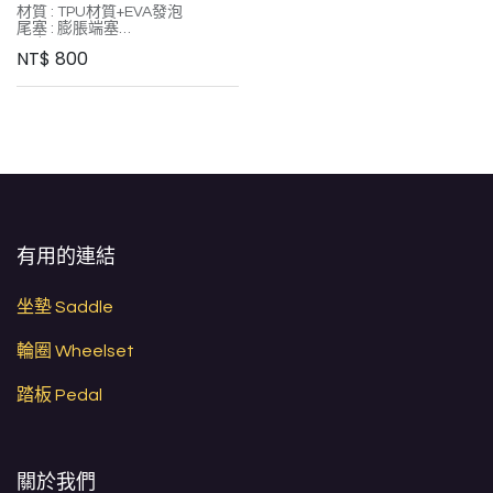
材質 : TPU材質+EVA發泡
尾塞 : 膨脹端塞
長度 : 215cm
NT$
800
厚度 : 3.0mm
顏色 : 銀黑/白金/黑金/紫金/藍
綠/彩虹
-
光柵效果，使其呈現多角度顏色
變化。
TPU材質相較於傳統PU材質更具
耐用性。
採用環保背膠設計，使用後不殘
留膠痕，方便重新黏貼。
有用的連結
坐墊 Saddle
輪圈 Wheelset
踏板 Pedal
關於我們