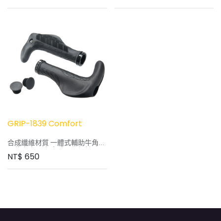
尺寸 -- 128mm / 128mm
尺寸 -- 136mm / 136mm
顏色 – 黑色
顏色 – 黑色
特點 : Double Density ,
特點 : Triple Density , Microtech
Microtech Texture
Texture
尾端貫穿式 可再另加裝牛角.
單鋁合金套環迫緊.
尾端封閉式.
GRIP-1839 Comfort
合成纖維材質 一體式輔助牛角
三倍密度工法 人體工學設計
NT$
650
材質 -- 高強度PLASTIC / GEL
尺寸 -- 140mm / 140mm
顏色 – 黑色
特點 : Double Density ,
Microtech Texture
建議售價：NT 650-