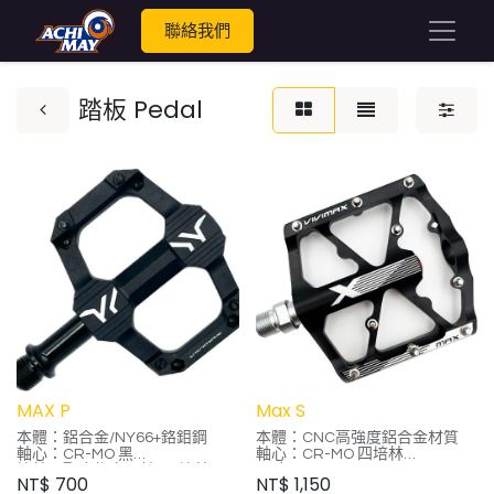
聯絡我們
踏板 Pedal
MAX P
Max S
本體：鋁合金/NY66+鉻鉬鋼
本體：CNC高強度鋁合金材質
軸心：CR-MO 黑
軸心：CR-MO 四培林
培林：聚合物自潤軸承+培林
尺寸：100*100*18mm
NT$
700
NT$
1,150
尺寸：70mm*85mm*17mm
顏色：黑、紅、灰