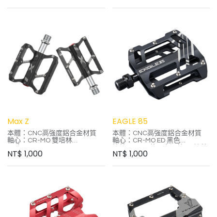
顏色：黑、白
重量：335g
重量：235g±5
Max Z
EAGLE 85
本體：CNC高強度鋁合金材質
本體：CNC高強度鋁合金材質
軸心：CR-MO 雙培林
軸心：CR-MO ED 黑色
尺寸：80*73*10mm
培林：IGUS 德國自潤軸承+培林
NT$
1,000
NT$
1,000
顏色：黑、紅、灰
尺寸：85mm*80mm*16mm
重量：265g
顏色：黑 / 藍
重量：316g
*使用自潤軸承(內側)及培林(外側)
自潤軸承使用的是德國IGUS工業
用等級
*使用自潤軸承，讓軸心尺寸加大
除強度提升外，使用壽命更耐久