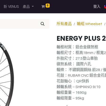
0
新 VENUS
產品
登入
所有產品
輪組 Wheelset
ENERGY PLUS 2
輪框材質：鋁合金碟煞框
輪框尺寸：框高18mm / 框寬2
外胎尺寸：27.5登山車胎
碟煞系統： 國際六孔
輻條： 不鏽鋼圓鋼絲 前28 / 後
花鼓：RUBAR CNC 鋁合金花
花鼓軸心 ：QR快拆
棘輪系統 – SHIMANO 9/10
輪組重量 – 1690g
輪組限重 – 95kg