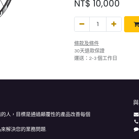
NT$
10,000
條款及條件
30天退款保證
運送：2-3 個工作日
與
情的人，目標是通過顛覆性的產品改善每個
來解決您的業務問題.