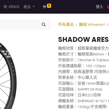
0
新 VENUS
產品
登入
所有產品
輪組 Wheelset
SHADOW ARES
輪框材質：超輕量碳纖維空力
輪框尺寸：輪框框高60mm、輪
外胎款示：Clincher & Tubles
外胎建議胎壓：100~120psi
內襯帶：耐高溫膠帶 (可耐熱30
煞車系統：中心鎖入式
花鼓軸心：前後12mm側蓋(
花鼓鋼絲：SAPIM CX-Ray
花鼓培林：日本EZO培林
棘輪系統：SHIMANO 9/10/1
輪組重量：1530g (不含襯帶)