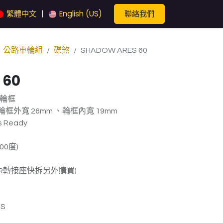
聯絡我們
繁體中文
English (US)
|
公路車輪組
碟煞
SHADOW ARES 60
 60
輪框
框外寬 26mm 、輪框內寬 19mm
s Ready
0度)
QR轉接座快拆另外購買)
1S